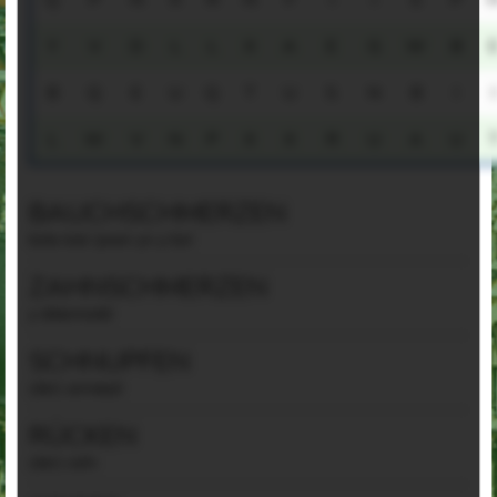
Q
P
N
X
R
N
F
I
I
S
P
Y
V
D
L
L
X
A
E
G
W
B
B
Q
E
U
Q
T
U
S
N
B
I
I
L
W
V
N
P
X
X
R
U
A
U
BAUCHSCHMERZEN
bola tost /poen yn y bol
ZAHNSCHMERZEN
y ddannodd
SCHNUPFEN
(der) annwyd
RÜCKEN
(der) cefn