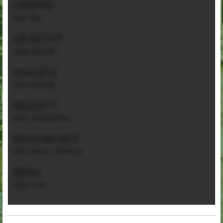
GRIPPE
(die) ffliw
GESICHT
(das) gwyneb
MAGEN
(der) stwmog
REZEPT
(das) presgripsiwn
KRANKHEIT
(die) salwch, afiechyd
BEIN
(das) coes