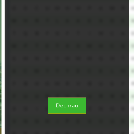
O
S
C
U
M
H
M
P
A
W
R
W
H
R
T
L
A
A
E
X
D
S
T
Q
B
F
G
F
T
I
M
C
A
W
P
T
E
T
X
X
W
H
C
Q
S
M
N
X
Y
M
M
M
G
H
T
A
C
W
Y
Y
Y
E
C
K
L
M
F
B
H
O
M
R
V
B
U
E
F
F
U
U
N
Z
U
S
U
R
R
Q
Dechrau
X
G
I
E
U
C
W
Z
N
O
X
V
N
N
H
J
P
E
V
V
U
D